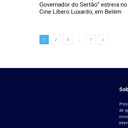
Governador do Sertão” estreia no
Cine Líbero Luxardo, em Belém
...
1
2
3
7
Sob
Prez
de q
noss
inte