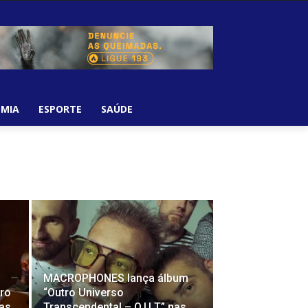
MIA
ESPORTE
SAÚDE
MACROPHONES lança álbum
tro
“Outro Universo
cas
Transcendental – O.U.T.” nas