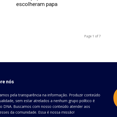
escolheram papa
Page 1 of 7
re nós
amos pela transparência na informação. Produzir conteúdo
ualidade, sem estar atrelados a nenhum grupo político é
o DNA. Buscamos com nosso conteúdo atender aos
resses da comunidade. Essa é nossa missão!