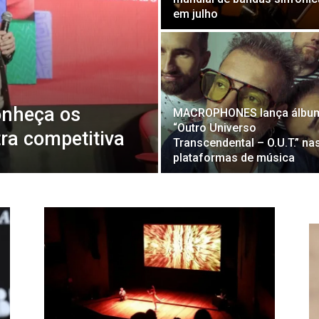
em julho
onheça os
MACROPHONES lança álbu
“Outro Universo
ra competitiva
Transcendental – O.U.T.” na
plataformas de música