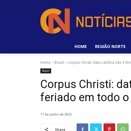
HOME
REGIÃO NORTE
Home
Brasil
Corpus Christi: data católica não é fe
Brasil
Corpus Christi: da
feriado em todo o 
17 de junho de 2025
Share