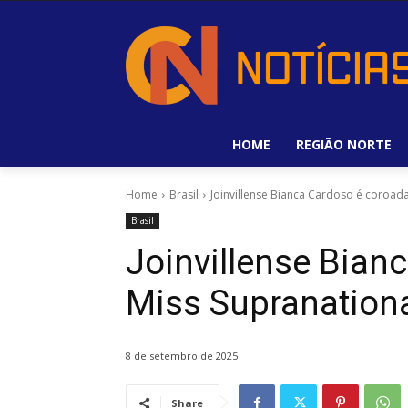
HOME
REGIÃO NORTE
Home
Brasil
Joinvillense Bianca Cardoso é coroada
Brasil
Joinvillense Bian
Miss Supranationa
8 de setembro de 2025
Share