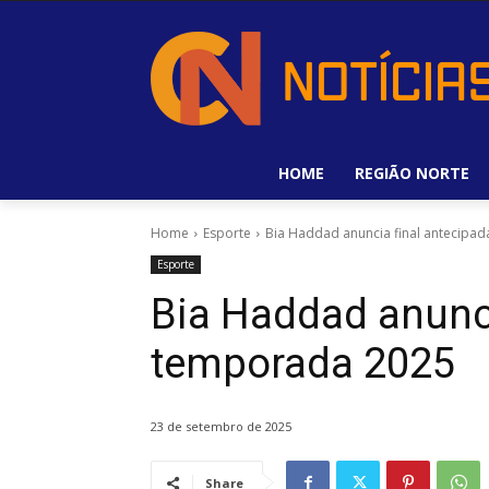
HOME
REGIÃO NORTE
Home
Esporte
Bia Haddad anuncia final antecipa
Esporte
Bia Haddad anunci
temporada 2025
23 de setembro de 2025
Share