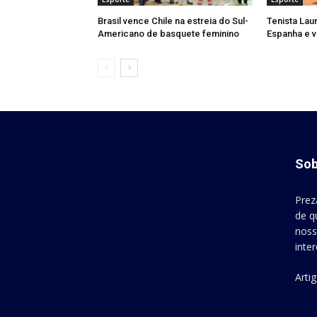
Brasil vence Chile na estreia do Sul-
Tenista Lau
Americano de basquete feminino
Espanha e v
Sob
Prez
de q
noss
inte
Arti