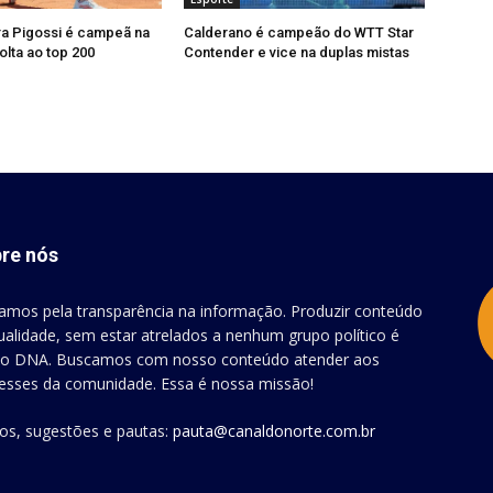
ra Pigossi é campeã na
Calderano é campeão do WTT Star
olta ao top 200
Contender e vice na duplas mistas
re nós
amos pela transparência na informação. Produzir conteúdo
ualidade, sem estar atrelados a nenhum grupo político é
o DNA. Buscamos com nosso conteúdo atender aos
resses da comunidade. Essa é nossa missão!
gos, sugestões e pautas:
pauta@canaldonorte.com.br