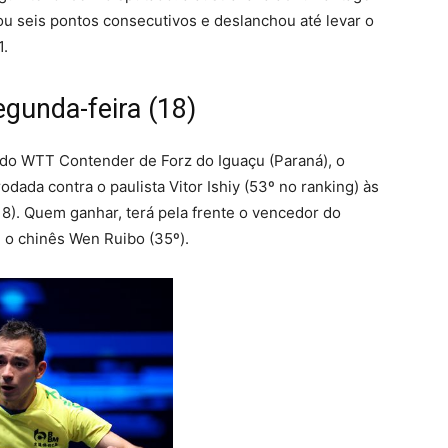
ou seis pontos consecutivos e deslanchou até levar o
1.
egunda-feira (18)
 WTT Contender de Forz do Iguaçu (Paraná), o
dada contra o paulista Vitor Ishiy (53º no ranking) às
18). Quem ganhar, terá pela frente o vencedor do
 o chinês Wen Ruibo (35º).