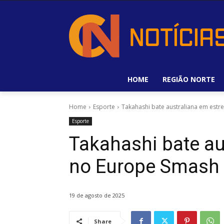
HOME
REGIÃO NORTE
Home
Esporte
Takahashi bate australiana em estr
Esporte
Takahashi bate au
no Europe Smash 
19 de agosto de 2025
Share