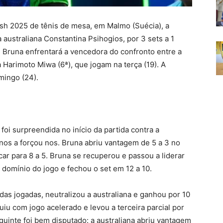
ash 2025 de tênis de mesa, em Malmo (Suécia), a
 australiana Constantina Psihogios, por 3 sets a 1
a, Bruna enfrentará a vencedora do confronto entre a
 Harimoto Miwa (6ª), que jogam na terça (19). A
mingo (24).
oi surpreendida no início da partida contra a
anos a forçou nos. Bruna abriu vantagem de 5 a 3 no
ar para 8 a 5. Bruna se recuperou e passou a liderar
u domínio do jogo e fechou o set em 12 a 10.
das jogadas, neutralizou a australiana e ganhou por 10
iu com jogo acelerado e levou a terceira parcial por
eguinte foi bem disputado: a australiana abriu vantagem