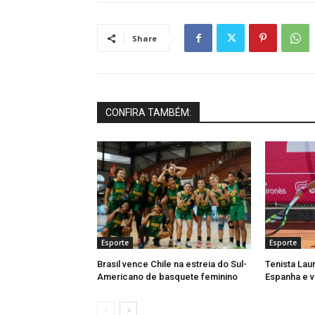
Share
CONFIRA TAMBÉM:
Esporte
Esporte
Brasil vence Chile na estreia do Sul-
Tenista Lau
Americano de basquete feminino
Espanha e v