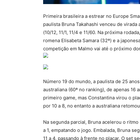
Primeira brasileira a estrear no Europe Sm
paulista Bruna Takahashi venceu de virada a
(10/12, 11/1, 11/4 e 11/60. Na próxima rodad
romena Elisabeta Samara (32ª) e a japonesa
competição em Malmo vai até o próximo do
Número 19 do mundo, a paulista de 25 anos f
australiana (60ª no ranking), de apenas 16 
primeiro game, mas Constantina virou o plac
por 10 a 8, no entanto a australiana retomo
Na segunda parcial, Bruna acelerou o ritmo 
a 1, empatando o jogo. Embalada, Bruna segu
11 a 4, passando à frente no placar. O set s