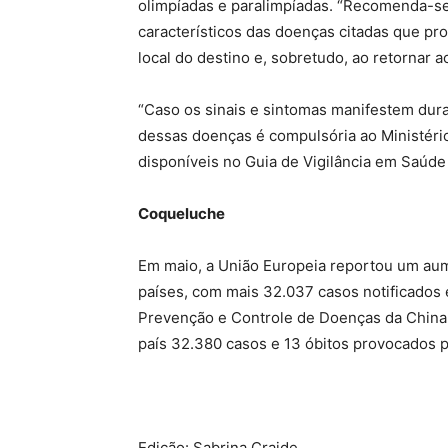
olimpíadas e paralimpíadas. “Recomenda-se
característicos das doenças citadas que p
local do destino e, sobretudo, ao retornar ao
“Caso os sinais e sintomas manifestem dura
dessas doenças é compulsória ao Ministéri
disponíveis no Guia de Vigilância em Saúde n
Coqueluche
Em maio, a União Europeia reportou um au
países, com mais 32.037 casos notificados e
Prevenção e Controle de Doenças da China
país 32.380 casos e 13 óbitos provocados 
Edição: Sabrina Craide