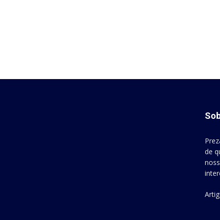
Sob
Prez
de q
noss
inte
Arti