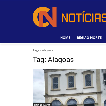
HOME
REGIÃO NORTE
Tags
Alagoas
Tag:
Alagoas
Região Norte