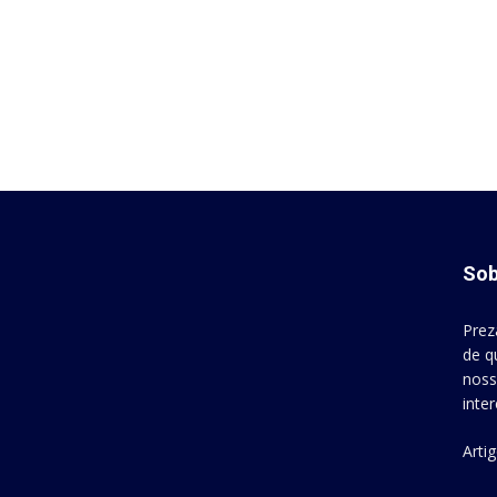
Sob
Prez
de q
noss
inte
Arti