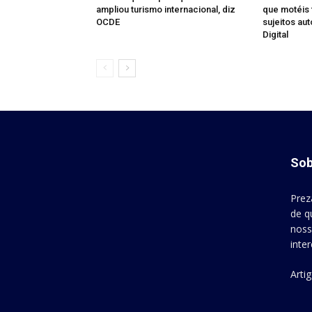
ampliou turismo internacional, diz
que motéis 
OCDE
sujeitos au
Digital
Sob
Prez
de q
noss
inte
Arti