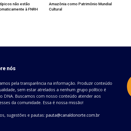
típicos não estão
Amazônia como Patrimônio Mundial
tomaticamente à FNRH
Cultural
re nós
amos pela transparência na informação. Produzir conteúdo
ualidade, sem estar atrelados a nenhum grupo político é
o DNA. Buscamos com nosso conteúdo atender aos
resses da comunidade. Essa é nossa missão!
gos, sugestões e pautas:
pauta@canaldonorte.com.br