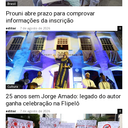
Brasil
Prouni abre prazo para comprovar
informações da inscrição
editor
-
7 de agosto de 2026
0
Cultura
25 anos sem Jorge Amado: legado do autor
ganha celebração na Flipelô
editor
-
7 de agosto de 2026
0