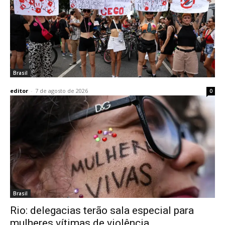
Brasil
editor
-
7 de agosto de 2026
0
Brasil
Rio: delegacias terão sala especial para
mulheres vítimas de violência