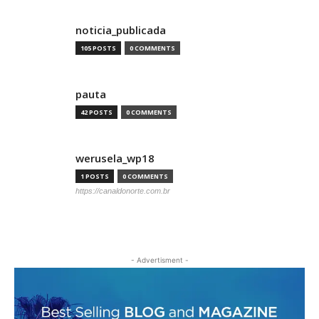
noticia_publicada
105 POSTS
0 COMMENTS
pauta
42 POSTS
0 COMMENTS
werusela_wp18
1 POSTS
0 COMMENTS
https://canaldonorte.com.br
- Advertisment -