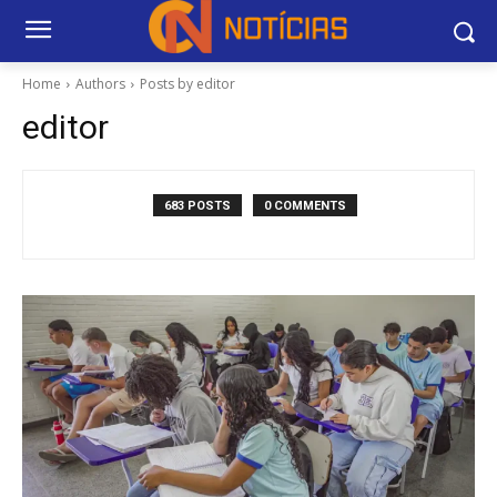
Home
Authors
Posts by editor
editor
683 POSTS
0 COMMENTS